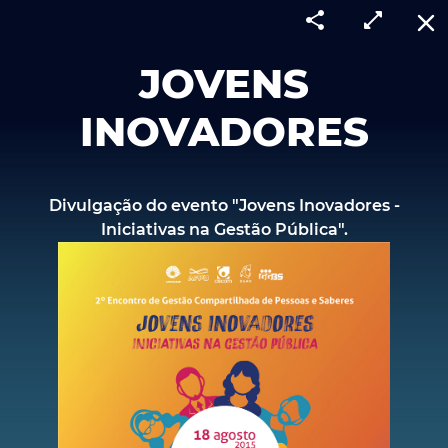
share
open_in_full
close
JOVENS
INOVADORES
Divulgação do evento "Jovens Inovadores -
Iniciativas na Gestão Pública".