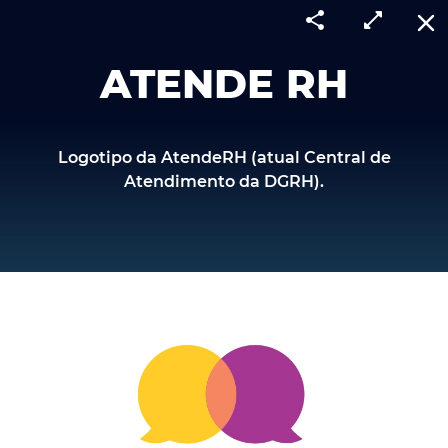
share
open_in_full
close
ATENDE RH
Logotipo da AtendeRH (atual Central de
Atendimento da DGRH).